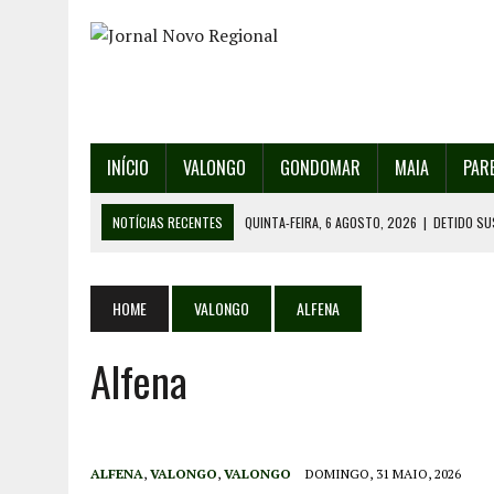
INÍCIO
VALONGO
GONDOMAR
MAIA
PAR
NOTÍCIAS RECENTES
QUINTA-FEIRA, 6 AGOSTO, 2026
|
DETIDO SU
QUINTA-FEIRA, 6 AGOSTO, 2026
|
RANCHO DE SANTO ANDRÉ DE SOBRAD
QUINTA-FEIRA, 6 AGOSTO, 2026
|
RANCHO DE RECAREI ORGANIZA O SE
HOME
VALONGO
ALFENA
QUINTA-FEIRA, 6 AGOSTO, 2026
|
INCÊNDIOS – FAFE: PJ DETÉM SUSP
Alfena
SEXTA-FEIRA, 7 AGOSTO, 2026
|
FESTAS DA CIDADE DE VALONGO E 13
ALFENA
,
VALONGO
,
VALONGO
DOMINGO, 31 MAIO, 2026