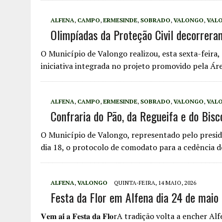
ALFENA
,
CAMPO
,
ERMESINDE
,
SOBRADO
,
VALONGO
,
VAL
Olimpíadas da Proteção Civil decorrer
O Município de Valongo realizou, esta sexta-feira,
iniciativa integrada no projeto promovido pela Á
ALFENA
,
CAMPO
,
ERMESINDE
,
SOBRADO
,
VALONGO
,
VAL
Confraria do Pão, da Regueifa e do Bisco
O Município de Valongo, representado pelo preside
dia 18, o protocolo de comodato para a cedência 
ALFENA
,
VALONGO
QUINTA-FEIRA, 14 MAIO, 2026
Festa da Flor em Alfena dia 24 de maio
𝐕𝐞𝐦 𝐚𝐢́ 𝐚 𝐅𝐞𝐬𝐭𝐚 𝐝𝐚 𝐅𝐥𝐨rA tradição volta a e