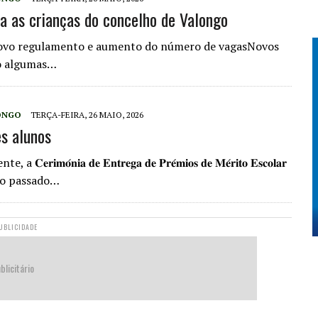
a as crianças do concelho de Valongo
ovo regulamento e aumento do número de vagasNovos
ão algumas…
ONGO
TERÇA-FEIRA, 26 MAIO, 2026
es alunos
𝐢𝐚 𝐝𝐞 𝐄𝐧𝐭𝐫𝐞𝐠𝐚 𝐝𝐞 𝐏𝐫𝐞́𝐦𝐢𝐨𝐬 𝐝𝐞 𝐌𝐞́𝐫𝐢𝐭𝐨 𝐄𝐬𝐜𝐨𝐥𝐚𝐫
u no passado…
UBLICIDADE
blicitário