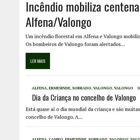
Incêndio mobiliza centen
Alfena/Valongo
Um incêndio florestal em Alfena e Valongo mobiliz
Os bombeiros de Valongo foram alertados…
LER MAIS
ALFENA
,
ERMESINDE
,
SOBRADO
,
VALONGO
,
VALONGO
S
Dia da Criança no concelho de Valongo
Está quase aí o dia mundial da criança e são muitas
concelho de Valongo. A…
ALFENA
,
CAMPO
,
ERMESINDE
,
SOBRADO
,
VALONGO
,
VAL