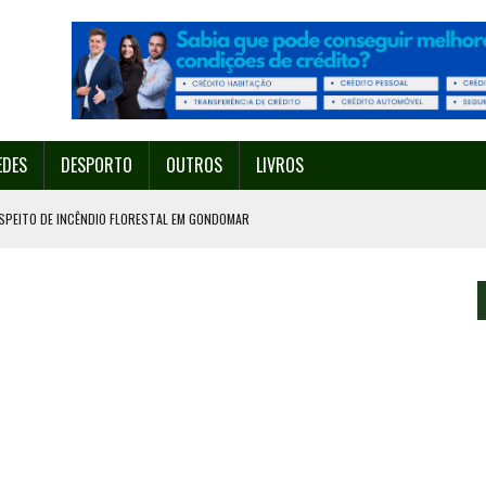
EDES
DESPORTO
OUTROS
LIVROS
SPEITO DE INCÊNDIO FLORESTAL EM GONDOMAR
O ORGANIZA O SEU 35º FESTIVAL ESTE SÁBADO, DIA 8.
U 38º FESTIVAL
EITA DE ATEAR FOGO COM ISQUEIRO
º ENCONTRO ASSOCIATIVO DE 14 A 17 DE AGOSTO