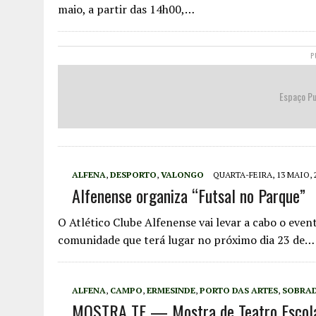
maio, a partir das 14h00,…
P
Espaço Pu
ALFENA
,
DESPORTO
,
VALONGO
QUARTA-FEIRA, 13 MAIO, 
Alfenense organiza “Futsal no Parque”
O Atlético Clube Alfenense vai levar a cabo o event
comunidade que terá lugar no próximo dia 23 de…
ALFENA
,
CAMPO
,
ERMESINDE
,
PORTO DAS ARTES
,
SOBRA
MOSTRA TE — Mostra de Teatro Escolar 