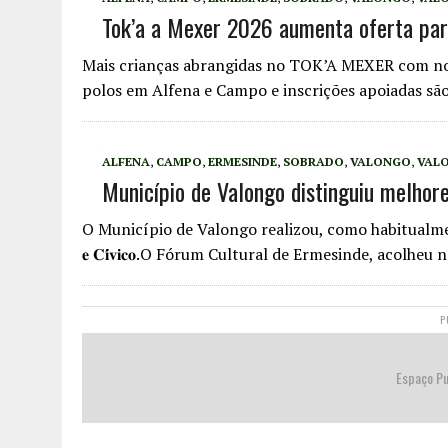
Tok’a a Mexer 2026 aumenta oferta par
Mais crianças abrangidas no TOK’A MEXER com n
polos em Alfena e Campo e inscrições apoiadas s
ALFENA
,
CAMPO
,
ERMESINDE
,
SOBRADO
,
VALONGO
,
VAL
Município de Valongo distinguiu melhor
O Município de Valongo realizou, como habitualmente, a 𝐂𝐞𝐫𝐢𝐦𝐨́𝐧
𝐞 𝐂𝐢́𝐯𝐢𝐜𝐨.O Fórum Cultural de Ermesinde, acolhe
P
Espaço Pu