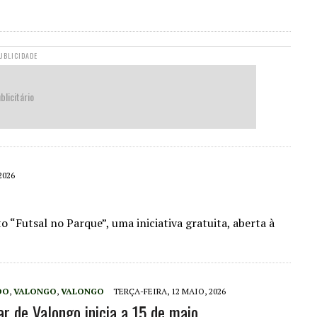
UBLICIDADE
blicitário
2026
o “Futsal no Parque”, uma iniciativa gratuita, aberta à
DO
,
VALONGO
,
VALONGO
TERÇA-FEIRA, 12 MAIO, 2026
de Valongo inicia a 15 de maio