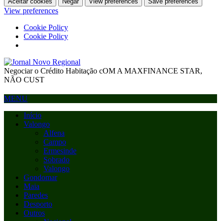
Aceitar cookies
Negar
View preferences
Save preferences
View preferences
Cookie Policy
Cookie Policy
Negociar o Crédito Habitação cOM A MAXFINANCE STAR,
NÃO CUST
MENU
Início
Valongo
Alfena
Campo
Ermesinde
Sobrado
Valongo
Gondomar
Maia
Paredes
Desporto
Outros