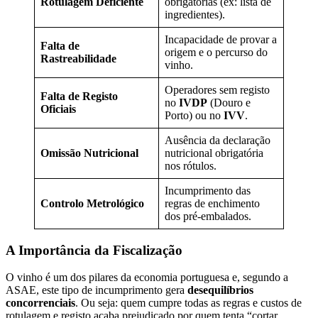
Rotulagem Deficiente
obrigatórias (ex: lista de
ingredientes).
Incapacidade de provar a
Falta de
origem e o percurso do
Rastreabilidade
vinho.
Operadores sem registo
Falta de Registo
no
IVDP
(Douro e
Oficiais
Porto) ou no
IVV
.
Ausência da declaração
Omissão Nutricional
nutricional obrigatória
nos rótulos.
Incumprimento das
Controlo Metrológico
regras de enchimento
dos pré-embalados.
A Importância da Fiscalização
O vinho é um dos pilares da economia portuguesa e, segundo a
ASAE, este tipo de incumprimento gera
desequilíbrios
concorrenciais
. Ou seja: quem cumpre todas as regras e custos de
rotulagem e registo acaba prejudicado por quem tenta “cortar