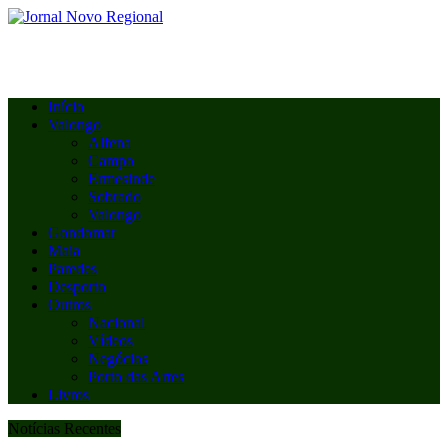
Início
Valongo
Alfena
Campo
Ermesinde
Sobrado
Valongo
Gondomar
Maia
Paredes
Desporto
Outros
Nacional
Vídeos
Negócios
Porto das Artes
Livros
Notícias Recentes