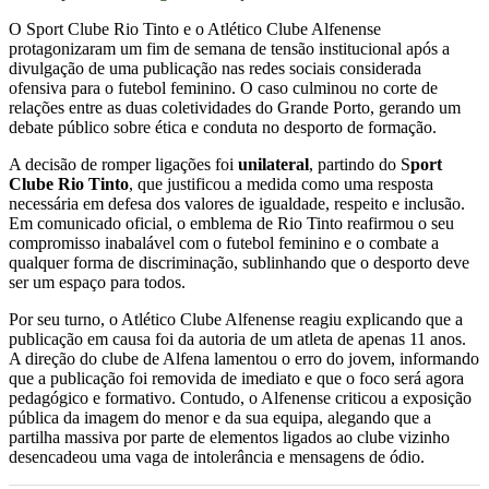
O Sport Clube Rio Tinto e o Atlético Clube Alfenense
protagonizaram um fim de semana de tensão institucional após a
divulgação de uma publicação nas redes sociais considerada
ofensiva para o futebol feminino. O caso culminou no corte de
relações entre as duas coletividades do Grande Porto, gerando um
debate público sobre ética e conduta no desporto de formação.
A decisão de romper ligações foi
unilateral
, partindo do S
port
Clube Rio Tinto
, que justificou a medida como uma resposta
necessária em defesa dos valores de igualdade, respeito e inclusão.
Em comunicado oficial, o emblema de Rio Tinto reafirmou o seu
compromisso inabalável com o futebol feminino e o combate a
qualquer forma de discriminação, sublinhando que o desporto deve
ser um espaço para todos.
Por seu turno, o Atlético Clube Alfenense reagiu explicando que a
publicação em causa foi da autoria de um atleta de apenas 11 anos.
A direção do clube de Alfena lamentou o erro do jovem, informando
que a publicação foi removida de imediato e que o foco será agora
pedagógico e formativo. Contudo, o Alfenense criticou a exposição
pública da imagem do menor e da sua equipa, alegando que a
partilha massiva por parte de elementos ligados ao clube vizinho
desencadeou uma vaga de intolerância e mensagens de ódio.