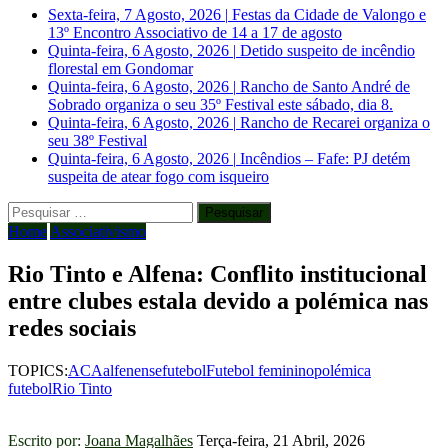
Sexta-feira, 7 Agosto, 2026
|
Festas da Cidade de Valongo e
13º Encontro Associativo de 14 a 17 de agosto
Quinta-feira, 6 Agosto, 2026
|
Detido suspeito de incêndio
florestal em Gondomar
Quinta-feira, 6 Agosto, 2026
|
Rancho de Santo André de
Sobrado organiza o seu 35º Festival este sábado, dia 8.
Quinta-feira, 6 Agosto, 2026
|
Rancho de Recarei organiza o
seu 38º Festival
Quinta-feira, 6 Agosto, 2026
|
Incêndios – Fafe: PJ detém
suspeita de atear fogo com isqueiro
Pesquisar
por:
Home
Associativismo
Rio Tinto e Alfena: Conflito institucional
entre clubes estala devido a polémica nas
redes sociais
TOPICS:
ACA
alfenense
futebol
Futebol feminino
polémica
futebol
Rio Tinto
Escrito por:
Joana Magalhães
Terça-feira, 21 Abril, 2026