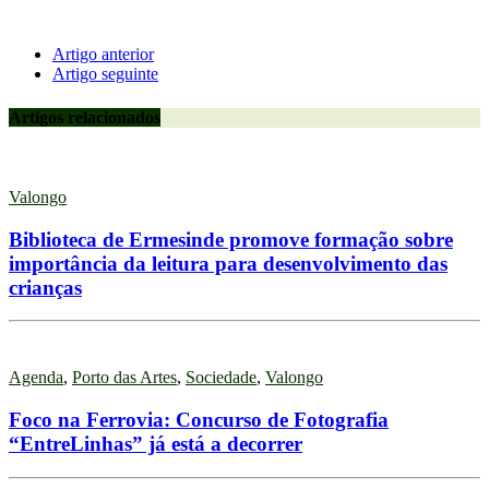
Artigo anterior
Artigo seguinte
Artigos relacionados
Valongo
Biblioteca de Ermesinde promove formação sobre
importância da leitura para desenvolvimento das
crianças
Agenda
,
Porto das Artes
,
Sociedade
,
Valongo
Foco na Ferrovia: Concurso de Fotografia
“EntreLinhas” já está a decorrer