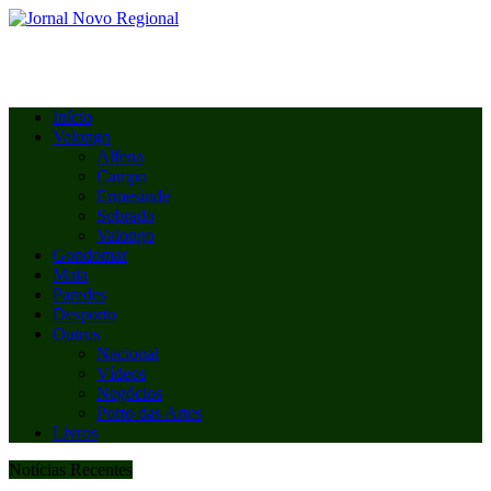
Início
Valongo
Alfena
Campo
Ermesinde
Sobrado
Valongo
Gondomar
Maia
Paredes
Desporto
Outros
Nacional
Vídeos
Negócios
Porto das Artes
Livros
Notícias Recentes