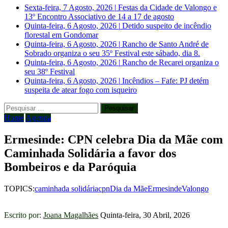
Sexta-feira, 7 Agosto, 2026
|
Festas da Cidade de Valongo e
13º Encontro Associativo de 14 a 17 de agosto
Quinta-feira, 6 Agosto, 2026
|
Detido suspeito de incêndio
florestal em Gondomar
Quinta-feira, 6 Agosto, 2026
|
Rancho de Santo André de
Sobrado organiza o seu 35º Festival este sábado, dia 8.
Quinta-feira, 6 Agosto, 2026
|
Rancho de Recarei organiza o
seu 38º Festival
Quinta-feira, 6 Agosto, 2026
|
Incêndios – Fafe: PJ detém
suspeita de atear fogo com isqueiro
Pesquisar
por:
Home
Agenda
Ermesinde: CPN celebra Dia da Mãe com
Caminhada Solidária a favor dos
Bombeiros e da Paróquia
TOPICS:
caminhada solidária
cpn
Dia da Mãe
Ermesinde
Valongo
Escrito por:
Joana Magalhães
Quinta-feira, 30 Abril, 2026