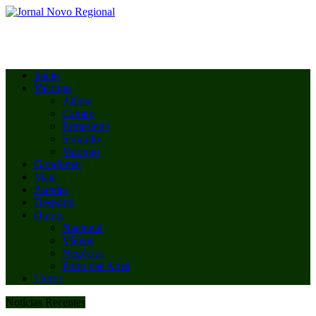
Início
Valongo
Alfena
Campo
Ermesinde
Sobrado
Valongo
Gondomar
Maia
Paredes
Desporto
Outros
Nacional
Vídeos
Negócios
Porto das Artes
Livros
Notícias Recentes