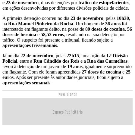
e 23 de novembro
, duas detenções por
tráfico de estupefacientes
,
em ações desenvolvidas por diferentes divisões policiais da cidade.
A primeira detenção ocorreu no dia
23 de novembro
, pelas
10h30
,
na
Rua Manuel Pinheiro da Rocha
. Um homem de
36 anos
foi
intercetado em flagrante delito, na posse de
89 doses de cocaína
,
56
doses de heroína
e
58,52 euros
, resultando na sua detenção por
tráfico. O suspeito foi presente a tribunal, ficando sujeito a
apresentações trissemanais
.
Já no dia
22 de novembro
, pelas
22h15
, uma ação da
1.ª Divisão
Policial
, entre a
Rua Cândido dos Reis
e a
Rua das Carmelitas
,
levou à detenção de um jovem de
19 anos
, igualmente surpreendido
em flagrante. Com ele foram apreendidas
27 doses de cocaína
e
25
euros
. Após ser presente às autoridades judiciais, ficou sujeito a
apresentações semanais
.
PUBLICIDADE
Espaço Publicitário