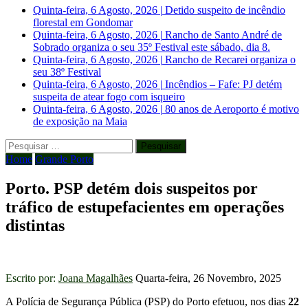
Quinta-feira, 6 Agosto, 2026
|
Detido suspeito de incêndio
florestal em Gondomar
Quinta-feira, 6 Agosto, 2026
|
Rancho de Santo André de
Sobrado organiza o seu 35º Festival este sábado, dia 8.
Quinta-feira, 6 Agosto, 2026
|
Rancho de Recarei organiza o
seu 38º Festival
Quinta-feira, 6 Agosto, 2026
|
Incêndios – Fafe: PJ detém
suspeita de atear fogo com isqueiro
Quinta-feira, 6 Agosto, 2026
|
80 anos de Aeroporto é motivo
de exposição na Maia
Pesquisar
por:
Home
Grande Porto
Porto. PSP detém dois suspeitos por
tráfico de estupefacientes em operações
distintas
Escrito por:
Joana Magalhães
Quarta-feira, 26 Novembro, 2025
A Polícia de Segurança Pública (PSP) do Porto efetuou, nos dias
22