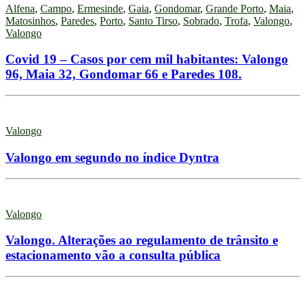
Alfena
,
Campo
,
Ermesinde
,
Gaia
,
Gondomar
,
Grande Porto
,
Maia
,
Matosinhos
,
Paredes
,
Porto
,
Santo Tirso
,
Sobrado
,
Trofa
,
Valongo
,
Valongo
Covid 19 – Casos por cem mil habitantes: Valongo
96, Maia 32, Gondomar 66 e Paredes 108.
Valongo
Valongo em segundo no índice Dyntra
Valongo
Valongo. Alterações ao regulamento de trânsito e
estacionamento vão a consulta pública