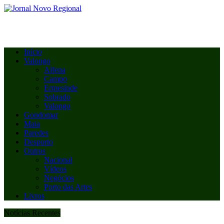
Início
Valongo
Alfena
Campo
Ermesinde
Sobrado
Valongo
Gondomar
Maia
Paredes
Desporto
Outros
Nacional
Vídeos
Negócios
Porto das Artes
Livros
Notícias Recentes