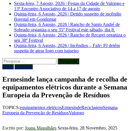
Sexta-feira, 7 Agosto, 2026
|
Festas da Cidade de Valongo e
13º Encontro Associativo de 14 a 17 de agosto
Quinta-feira, 6 Agosto, 2026
|
Detido suspeito de incêndio
florestal em Gondomar
Quinta-feira, 6 Agosto, 2026
|
Rancho de Santo André de
Sobrado organiza o seu 35º Festival este sábado, dia 8.
Quinta-feira, 6 Agosto, 2026
|
Rancho de Recarei organiza o
seu 38º Festival
Quinta-feira, 6 Agosto, 2026
|
Incêndios – Fafe: PJ detém
suspeita de atear fogo com isqueiro
Pesquisar
por:
Home
Ambiente
Ermesinde lança campanha de recolha de
equipamentos elétricos durante a Semana
Europeia da Prevenção de Resíduos
TOPICS:
equipamentos eletricos
Ermesinde
Reciclagem
Semana
Europeia da Prevenção de Resíduos
Valongo
Escrito por:
Joana Magalhães
Sexta-feira, 28 Novembro, 2025