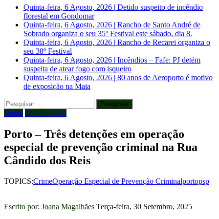
Quinta-feira, 6 Agosto, 2026
|
Detido suspeito de incêndio
florestal em Gondomar
Quinta-feira, 6 Agosto, 2026
|
Rancho de Santo André de
Sobrado organiza o seu 35º Festival este sábado, dia 8.
Quinta-feira, 6 Agosto, 2026
|
Rancho de Recarei organiza o
seu 38º Festival
Quinta-feira, 6 Agosto, 2026
|
Incêndios – Fafe: PJ detém
suspeita de atear fogo com isqueiro
Quinta-feira, 6 Agosto, 2026
|
80 anos de Aeroporto é motivo
de exposição na Maia
Pesquisar
por:
Home
Grande Porto
Porto – Três detenções em operação
especial de prevenção criminal na Rua
Cândido dos Reis
TOPICS:
Crime
Operação Especial de Prevenção Criminal
porto
psp
Escrito por:
Joana Magalhães
Terça-feira, 30 Setembro, 2025