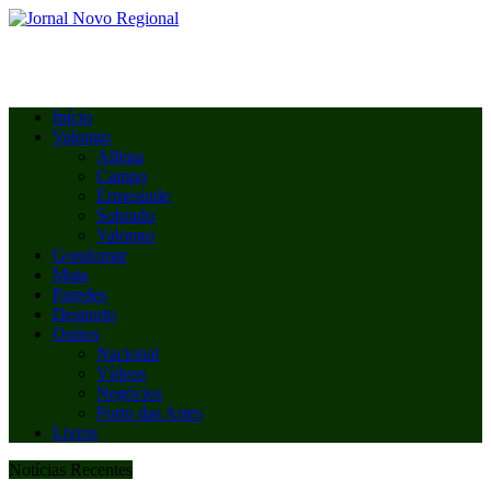
Início
Valongo
Alfena
Campo
Ermesinde
Sobrado
Valongo
Gondomar
Maia
Paredes
Desporto
Outros
Nacional
Vídeos
Negócios
Porto das Artes
Livros
Notícias Recentes