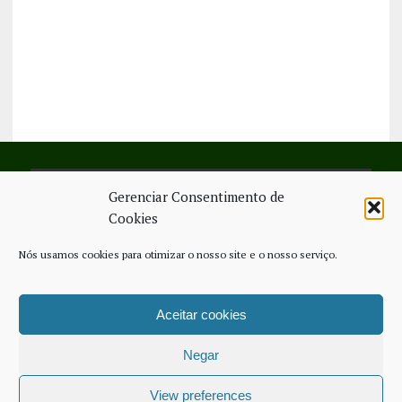
Gerenciar Consentimento de
SIGA-NOS NO FACEBOOK
Cookies
Nós usamos cookies para otimizar o nosso site e o nosso serviço.
Aceitar cookies
FICHA TÉCNICA
ESTATUTO EDITORIAL
CONTACTE-NOS
COOKIE POLICY (EU)
Negar
COPYRIGHT © 2026 - JORNAL NOVO REGIONAL | POWERED BY
THINK
NETWORK SERVICES
View preferences