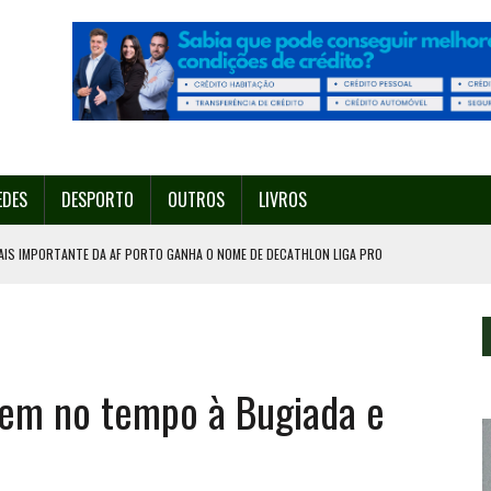
EDES
DESPORTO
OUTROS
LIVROS
AIS IMPORTANTE DA AF PORTO GANHA O NOME DE DECATHLON LIGA PRO
A A TAÇA DE PORTUGAL
ÍDUOS EM VALONGO
ACIA ESTA QUINTA-FEIRA EM VALONGO VAI CONTAR COM 200 DRONES
gem no tempo à Bugiada e
 DOIS FERIDOS E OBRIGA A CORTE DE TRÂNSITO