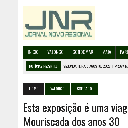
INÍCIO
VALONGO
GONDOMAR
MAIA
PAR
NOTÍCIAS RECENTES
SEGUNDA-FEIRA, 3 AGOSTO, 2026
|
PROVA M
SEGUNDA-FEIRA, 3 AGOSTO, 2026
|
ERMESINDE RECEBE PAREDES PAR
SEGUNDA-FEIRA, 3 AGOSTO, 2026
|
CAMPANHA PARA RECOLHA DE RES
HOME
VALONGO
SOBRADO
TERÇA-FEIRA, 4 AGOSTO, 2026
|
INAUGURAÇÃO DA PRAÇA DA DEMOCR
Esta exposição é uma via
TERÇA-FEIRA, 4 AGOSTO, 2026
|
ACIDENTE NA A4 EM CAMPO PROVOCA
Mouriscada dos anos 30