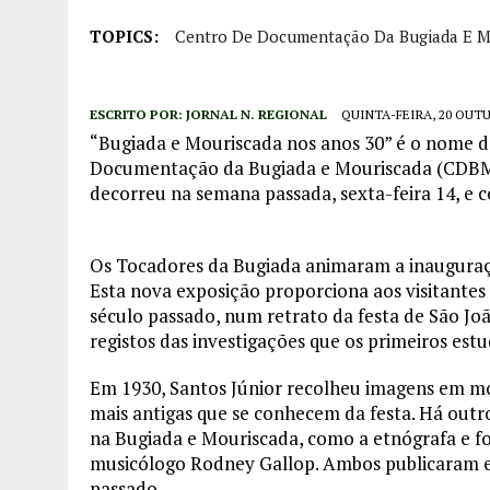
TOPICS:
Centro De Documentação Da Bugiada E M
ESCRITO POR:
JORNAL N. REGIONAL
QUINTA-FEIRA, 20 OUTU
“Bugiada e Mouriscada nos anos 30” é o nome 
Documentação da Bugiada e Mouriscada (CDBM)
decorreu na semana passada, sexta-feira 14, e
Os Tocadores da Bugiada animaram a inaugura
Esta nova exposição proporciona aos visitante
século passado, num retrato da festa de São Jo
registos das investigações que os primeiros est
Em 1930, Santos Júnior recolheu imagens em m
mais antigas que se conhecem da festa. Há out
na Bugiada e Mouriscada, como a etnógrafa e folc
musicólogo Rodney Gallop. Ambos publicaram es
passado.